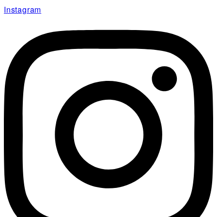
コ
Instagram
ン
テ
ン
ツ
に
ス
キ
ッ
プ